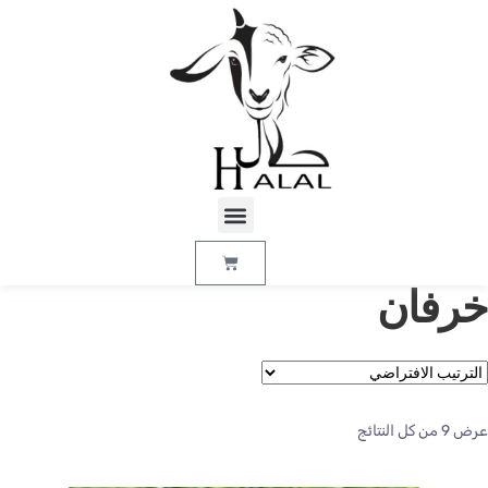
رفان
ض ⁦9⁩ من كل النتائج