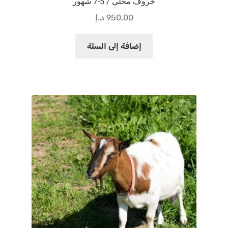
خروف محلي / 5-7 شهور
950,00
د.إ
إضافة إلى السلة