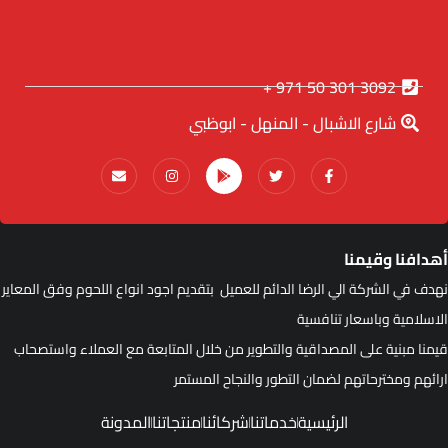
3092 301 50 971 +
شارع الاشبال - المنهل - ابوظبي
هدافنا وقيمنا
هدف في الشركة الي الرضا الدائم للعميل بتقديم اجود انواع اللحوم وفق المعاير
لاسلامية وباسعار تنافسية
يمنا مبنية على المصداقية والتطوير من خلال المتابعة مع العملاء واستصحاب
رائهم ومخترحاتهم لضمان التطور والنجاح المستمر
الرئيسية
خدماتنا
شركائنا
منتجاتنا
المدونة