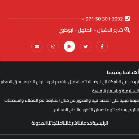
3092 301 50 971 +
شارع الاشبال - المنهل - ابوظبي
هدافنا وقيمنا
هدف في الشركة الي الرضا الدائم للعميل بتقديم اجود انواع اللحوم وفق المعاير
لاسلامية وباسعار تنافسية
يمنا مبنية على المصداقية والتطوير من خلال المتابعة مع العملاء واستصحاب
رائهم ومخترحاتهم لضمان التطور والنجاح المستمر
الرئيسية
خدماتنا
شركائنا
منتجاتنا
المدونة