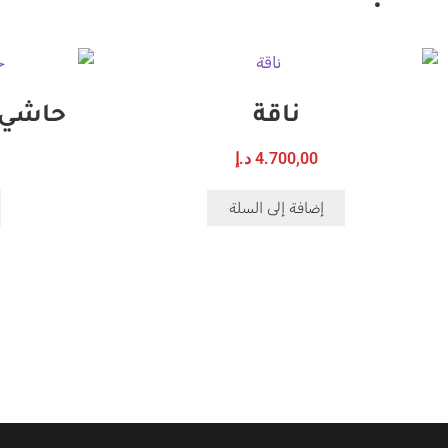
ناقة
حاشي لباني 
4.700,00
د.إ
إضافة إلى السلة